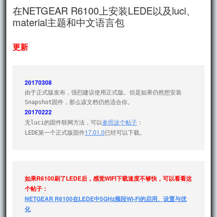
文
在NETGEAR R6100上安装LEDE以及luci、
material主题和中文语言包
更新
20170308
由于正式版发布，强烈建议使用正式版。但是如果仍然想安装
20170222
参照这个帖子
无luci的固件联网方法，可以
：

17.01.0
LEDE第一个正式版固件
已经可以下载。
如果R6100刷了LEDE后，感觉WIFI下载速度不够快，可以看看这
NETGEAR R6100在LEDE中5GHz频段Wi-Fi的启用、设置与优
化