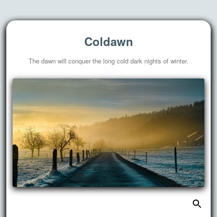
Coldawn
The dawn will conquer the long cold dark nights of winter.
搜
跳
索：
至
正