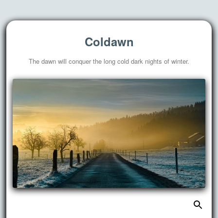
Coldawn
The dawn will conquer the long cold dark nights of winter.
搜
跳
索：
至
正