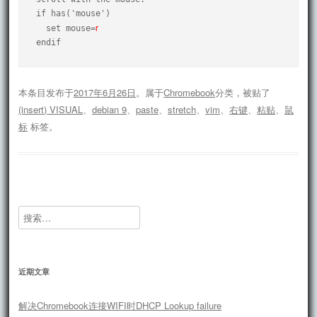
if has('mouse')

r
  set mouse=
endif
本条目发布于
2017年6月26日
。属于
Chromebook
分类，被贴了
(insert) VISUAL
、
debian 9
、
paste
、
stretch
、
vim
、
右键
、
粘贴
、
鼠
标
标签。
搜
索：
近期文章
解决Chromebook连接WIFI时DHCP Lookup failure