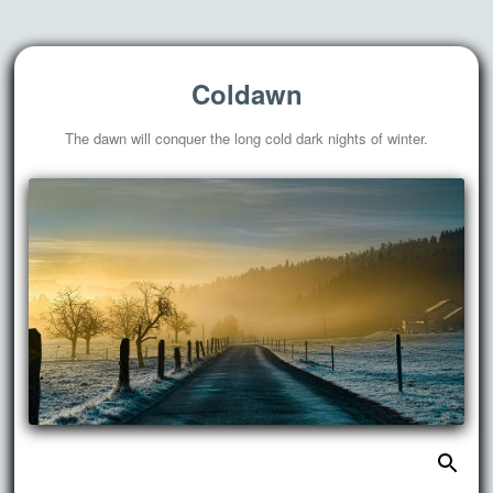
Coldawn
The dawn will conquer the long cold dark nights of winter.
搜
跳
索：
至
正