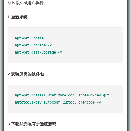
明均以root用户执行。
1 更新系统
apt-get update

apt-get upgrade -y

apt-get dist-upgrade -y
2 安装所需的软件包
apt-get install wget make gcc libpam0g-dev git 
autotools-dev autoconf libtool qrencode -y
3 下载并安装两步验证源码