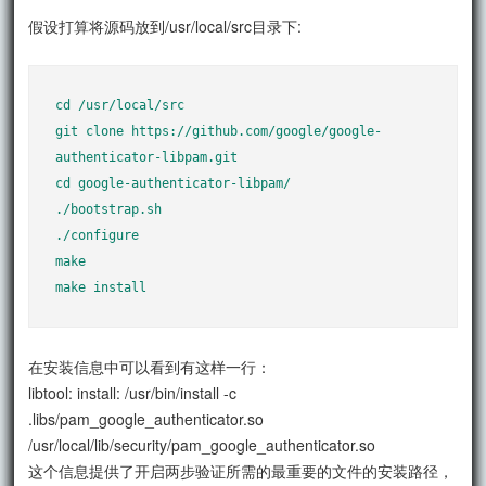
假设打算将源码放到/usr/local/src目录下:
cd /usr/local/src

git clone https://github.com/google/google-
authenticator-libpam.git

cd google-authenticator-libpam/

./bootstrap.sh

./configure

make

make install
在安装信息中可以看到有这样一行：
libtool: install: /usr/bin/install -c
.libs/pam_google_authenticator.so
/usr/local/lib/security/pam_google_authenticator.so
这个信息提供了开启两步验证所需的最重要的文件的安装路径，