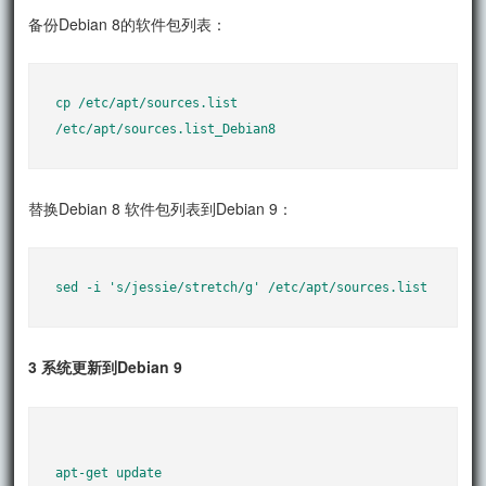
备份Debian 8的软件包列表：
cp /etc/apt/sources.list 
/etc/apt/sources.list_Debian8
替换Debian 8 软件包列表到Debian 9：
sed -i 's/jessie/stretch/g' /etc/apt/sources.list
3 系统更新到Debian 9
apt-get update
