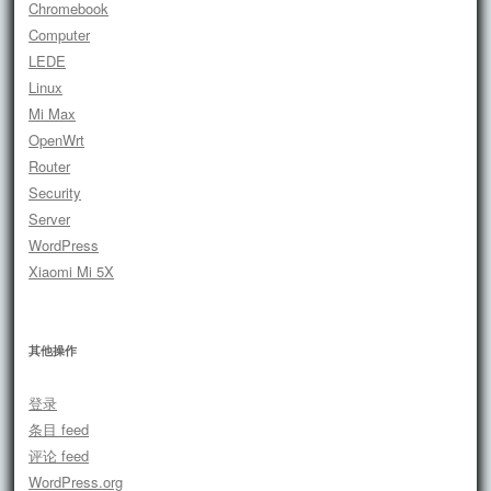
Chromebook
Computer
LEDE
Linux
Mi Max
OpenWrt
Router
Security
Server
WordPress
Xiaomi Mi 5X
其他操作
登录
条目 feed
评论 feed
WordPress.org