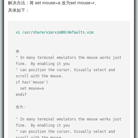
解决办法：将 set mouse=a 改为set mouse=r。
具体如下：
vi /usr/share/vim/vim80/defaults.vim
将

" In many terminal emulators the mouse works just 
fine.  By enabling it you

" can position the cursor, Visually select and 
scroll with the mouse.

if has('mouse')

  set mouse=a

endif

改为：

" In many terminal emulators the mouse works just 
fine.  By enabling it you

" can position the cursor, Visually select and 
scroll with the mouse.
