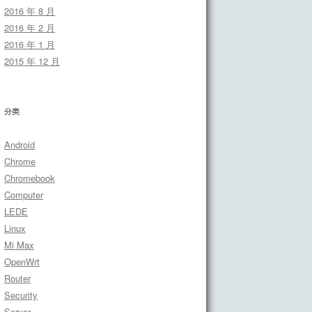
2016 年 8 月
2016 年 2 月
2016 年 1 月
2015 年 12 月
分类
Android
Chrome
Chromebook
Computer
LEDE
Linux
Mi Max
OpenWrt
Router
Security
Server