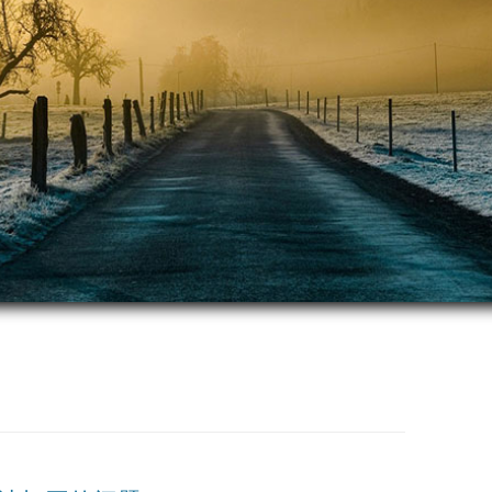
跳
至
正
文