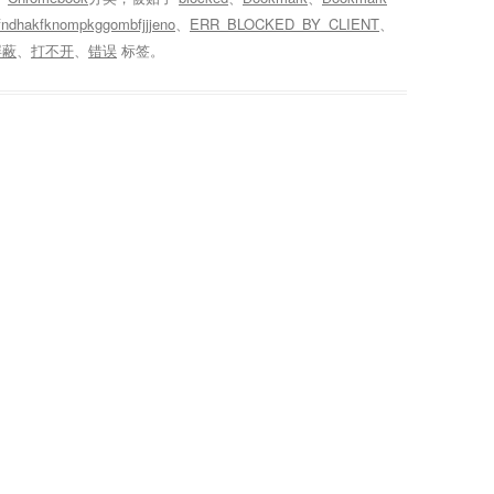
ndhakfknompkggombfjjjeno
、
ERR_BLOCKED_BY_CLIENT
、
屏蔽
、
打不开
、
错误
标签。