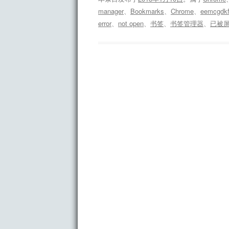
manager
、
Bookmarks
、
Chrome
、
eemcgdkf
error
、
not open
、
书签
、
书签管理器
、
已被