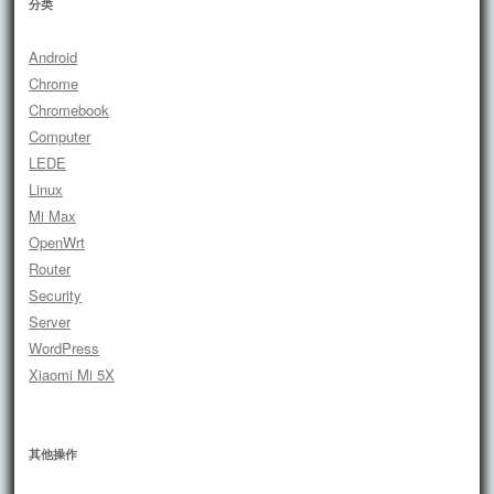
分类
Android
Chrome
Chromebook
Computer
LEDE
Linux
Mi Max
OpenWrt
Router
Security
Server
WordPress
Xiaomi Mi 5X
其他操作