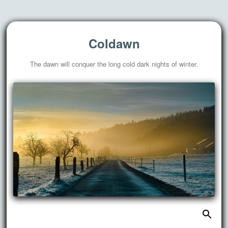
Coldawn
The dawn will conquer the long cold dark nights of winter.
搜
跳
索：
至
正