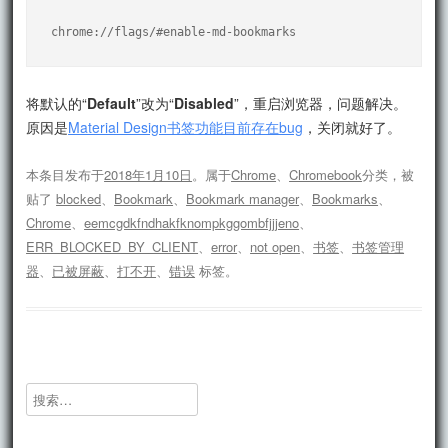
chrome://flags/#enable-md-bookmarks
将默认的“
Default
”改为“
Disabled
”，重启浏览器，问题解决。
原因是
Material Design书签功能目前存在bug
，关闭就好了。
本条目发布于
2018年1月10日
。属于
Chrome
、
Chromebook
分类，被
贴了
blocked
、
Bookmark
、
Bookmark manager
、
Bookmarks
、
Chrome
、
eemcgdkfndhakfknompkggombfjjjeno
、
ERR_BLOCKED_BY_CLIENT
、
error
、
not open
、
书签
、
书签管理
器
、
已被屏蔽
、
打不开
、
错误
标签。
搜
索：