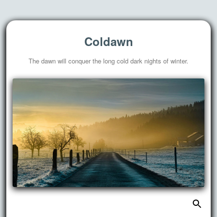
Coldawn
The dawn will conquer the long cold dark nights of winter.
搜
跳
索：
至
正