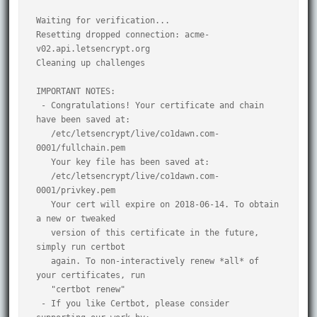
Waiting for verification...

Resetting dropped connection: acme-
v02.api.letsencrypt.org

Cleaning up challenges

IMPORTANT NOTES:

 - Congratulations! Your certificate and chain 
have been saved at:

   /etc/letsencrypt/live/co1dawn.com-
0001/fullchain.pem

   Your key file has been saved at:

   /etc/letsencrypt/live/co1dawn.com-
0001/privkey.pem

   Your cert will expire on 2018-06-14. To obtain 
a new or tweaked

   version of this certificate in the future, 
simply run certbot

   again. To non-interactively renew *all* of 
your certificates, run

   "certbot renew"

 - If you like Certbot, please consider 