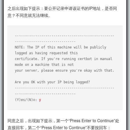
之后出现如下提示：要公开记录申请该证书的IP地址，是否同
意？不同意就无法继续。
-------------------------------------------------
------------------------------

NOTE: The IP of this machine will be publicly 
logged as having requested this

certificate. If you're running certbot in manual 
mode on a machine that is not

your server, please ensure you're okay with that.

Are you OK with your IP being logged?

-------------------------------------------------
------------------------------

y
(Y)es/(N)o: 
同意之后，出现如下提示，第一个“Press Enter to Continue”处
直接回车，第二个“Press Enter to Continue”不要按回车：