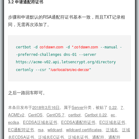
3.2 申请通配符证书
步骤和申请默认的RSA通配符证书基本一致，而且TXT记录相
同，无需再次添加了。
co1dawn.com
*.co1dawn.com
certbot -d 
 -d 
 --manual -
-preferred-challenges dns-01 --server 
https://acme-v02.api.letsencrypt.org/directory 
/usr/local/src/ec-der.csr
certonly --csr "
"
之后一路回车即可。
本条目发布于
2018年3月16日
。属于
Server
分类，被贴了
0.22
、
7
、
ACMEv2
、
CentOS
、
CentOS 7
、
certbot
、
Certbot 0.22
、
ec
、
ecdsa
、
ECDSA泛域名证书
、
ECDSA通配符证书
、
EC泛域名证书
、
EC通配符证书
、
rsa
、
wildcard
、
wildcard certificates
、
泛域名
、
泛域
名ECDSA证书
、
泛域名EC证书
、
泛域名证书
、
通配符
、
通配符