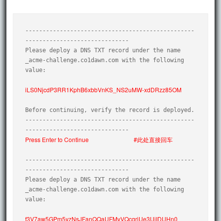
-------------------------------------------------
------------------------------

Please deploy a DNS TXT record under the name

_acme-challenge.co1dawn.com with the following 
value:

iLS0NjcdP3RR1KphB6xbbVnKS_NS2uMW-xdDRzz85OM
Before continuing, verify the record is deployed.

-------------------------------------------------
Press Enter to Continue
#此处直接回车
-------------------------------------------------
------------------------------

Please deploy a DNS TXT record under the name

_acme-challenge.co1dawn.com with the following 
value:

f3V7aw5GPm5yzNsJFanQQaUFMyVQcqriUe3UjIDUHn0