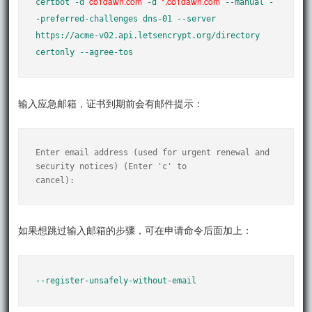
co1dawn.com
*.co1dawn.com
certbot -d 
 -d 
 --manual -
-preferred-challenges dns-01 --server 
https://acme-v02.api.letsencrypt.org/directory 
certonly --agree-tos
输入应急邮箱，证书到期前会有邮件提示：
Enter email address (used for urgent renewal and 
security notices) (Enter 'c' to

cancel):
如果想跳过输入邮箱的步骤，可在申请命令后面加上：
--register-unsafely-without-email