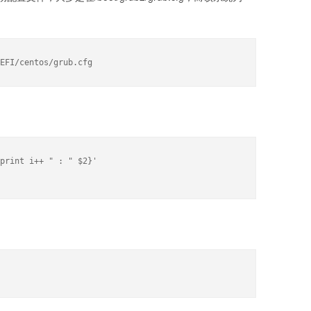
EFI/centos/grub.cfg
print i++ " : " $2}' 