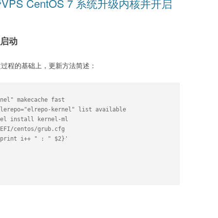
免费VPS CentOS 7 系统升级内核并开启
正常启动
。在正文过程的基础上，更新方法简述：
nel" makecache fast

lerepo="elrepo-kernel" list available

el install kernel-ml

EFI/centos/grub.cfg

print i++ " : " $2}' 