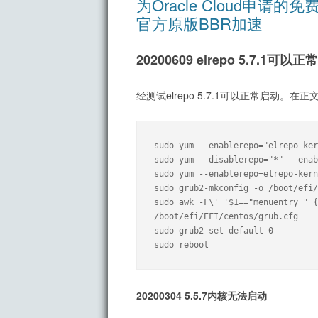
为Oracle Cloud申请的
官方原版BBR加速
20200609 elrepo 5.7.1可以
经测试elrepo 5.7.1可以正常启动
sudo yum --enablerepo="elrepo-ker
sudo yum --disablerepo="*" --enab
sudo yum --enablerepo=elrepo-kern
sudo grub2-mkconfig -o /boot/efi/
sudo awk -F\' '$1=="menuentry " {
/boot/efi/EFI/centos/grub.cfg

sudo grub2-set-default 0

sudo reboot
20200304 5.5.7内核无法启动