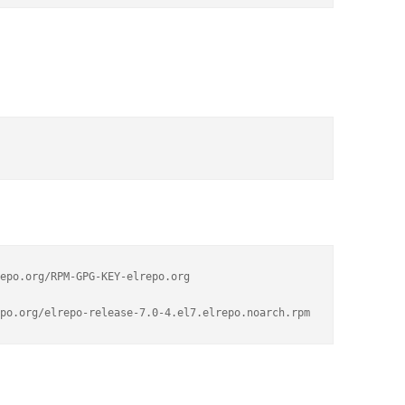
epo.org/RPM-GPG-KEY-elrepo.org

po.org/elrepo-release-7.0-4.el7.elrepo.noarch.rpm