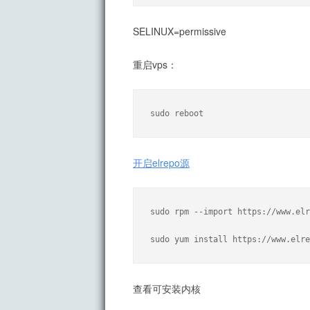
SELINUX=permissive
重启vps：
sudo reboot
开启elrepo源
sudo rpm --import https://www.elr
sudo yum install https://www.elre
查看可安装内核