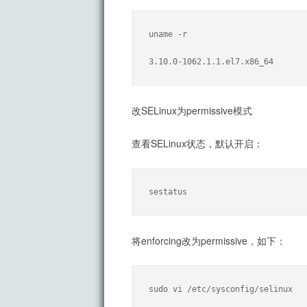
uname -r

3.10.0-1062.1.1.el7.x86_64
改SELinux为permissive模式
查看SELinux状态，默认开启：
sestatus
将enforcing改为permissive，如下：
sudo vi /etc/sysconfig/selinux