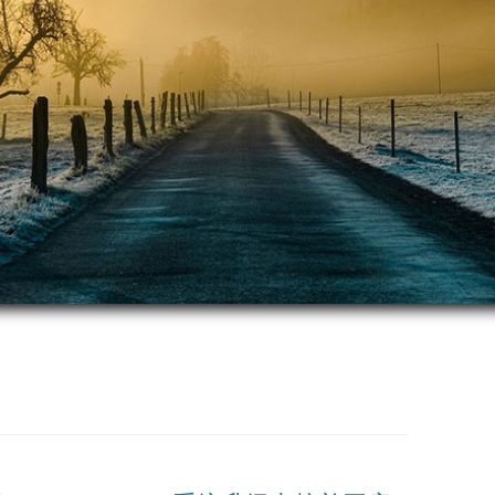
跳
至
正
文