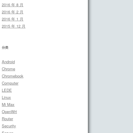
2016 年 8 月
2016 年 2 月
2016 年 1 月
2015 年 12 月
分类
Android
Chrome
Chromebook
Computer
LEDE
Linux
Mi Max
OpenWrt
Router
Security
Server