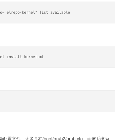
o="elrepo-kernel" list available
el install kernel-ml
件，大多是在/boot/grub2/grub.cfg，而该系统为