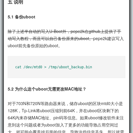
五 说明
5.1 备份uboot
除了上述半自动的写入U-Boot外，pepe2k在github上提供了手
动写入教程，而且可以自己备份原来的uboot。
pepe2k建议写入
uboot前先备份原始的uboot。
cat /dev/mtd0 > /tmp/uboot_backup.bin
5.2 为什么这个uboot无需更改MAC地址？
对于703N和720N等路由器来说，储存uboot的区块mtd0大小是
128K，Tp-Link将uboot压缩到前64K，并在uboot区块剩下的
64K内来存储MAC地址、pin码等信息。如果uboot修改软件未注
意到这个问题或者为uboot加入了更多的功能导致占用空间过
大，就可能会覆盖掉后面的信息，导致这些信息丢失，所以就需