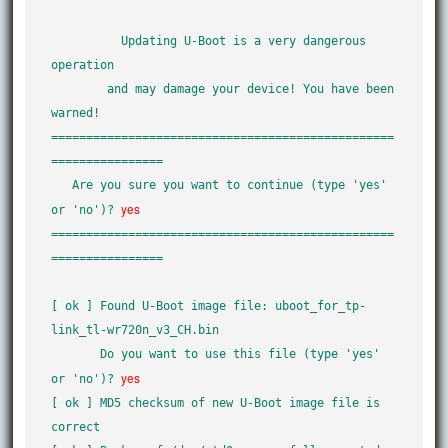
          Updating U-Boot is a very dangerous 
operation

        and may damage your device! You have been 
warned!

=================================================
================

   Are you sure you want to continue (type 'yes' 
yes
or 'no')? 
=================================================
================

[ ok ] Found U-Boot image file: uboot_for_tp-
link_tl-wr720n_v3_CH.bin

       Do you want to use this file (type 'yes' 
yes
or 'no')? 
[ ok ] MD5 checksum of new U-Boot image file is 
correct
