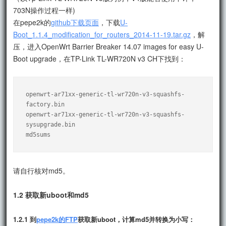
703N操作过程一样)
在pepe2k的
github下载页面
，下载
U-
Boot_1.1.4_modification_for_routers_2014-11-19.tar.gz
，解
压，进入OpenWrt Barrier Breaker 14.07 images for easy U-
Boot upgrade，在TP-Link TL-WR720N v3 CH下找到：
openwrt-ar71xx-generic-tl-wr720n-v3-squashfs-
factory.bin

openwrt-ar71xx-generic-tl-wr720n-v3-squashfs-
sysupgrade.bin

md5sums
请自行核对md5。
1.2 获取新uboot和md5
1.2.1 到
pepe2k的FTP
获取新uboot，计算md5并转换为小写：