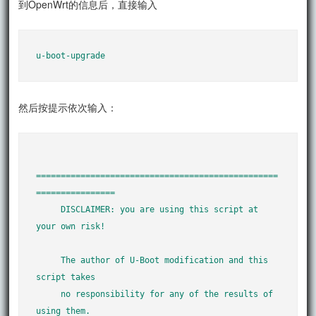
到OpenWrt的信息后，直接输入
u-boot-upgrade
然后按提示依次输入：
=================================================
================

     DISCLAIMER: you are using this script at 
your own risk!

     The author of U-Boot modification and this 
script takes

     no responsibility for any of the results of 
using them.
