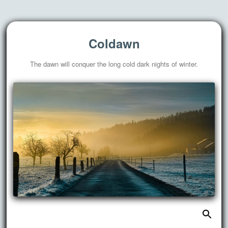
Coldawn
The dawn will conquer the long cold dark nights of winter.
搜
跳
索：
至
正