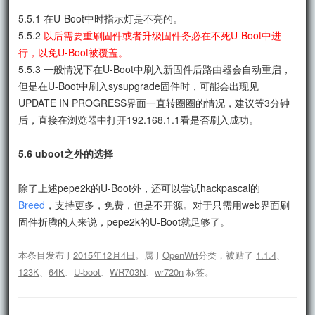
5.5.1 在U-Boot中时指示灯是不亮的。
5.5.2
以后需要重刷固件或者升级固件务必在不死U-Boot中进
行，以免U-Boot被覆盖。
5.5.3 一般情况下在U-Boot中刷入新固件后路由器会自动重启，
但是在U-Boot中刷入sysupgrade固件时，可能会出现见
UPDATE IN PROGRESS界面一直转圈圈的情况，建议等3分钟
后，直接在浏览器中打开192.168.1.1看是否刷入成功。
5.6 uboot之外的选择
除了上述pepe2k的U-Boot外，还可以尝试hackpascal的
Breed
，支持更多，免费，但是不开源。对于只需用web界面刷
固件折腾的人来说，pepe2k的U-Boot就足够了。
本条目发布于
2015年12月4日
。属于
OpenWrt
分类，被贴了
1.1.4
、
123K
、
64K
、
U-boot
、
WR703N
、
wr720n
标签。