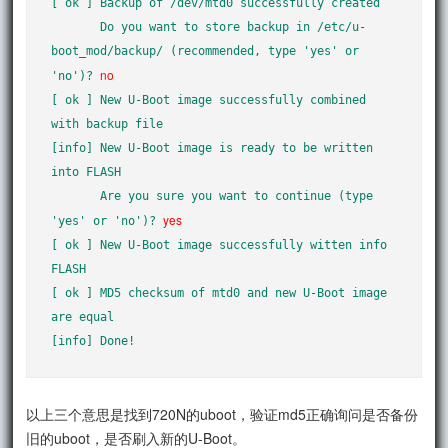
[ ok ] Backup of /dev/mtd0 successfully created

       Do you want to store backup in /etc/u-
boot_mod/backup/ (recommended, type 'yes' or 
no
'no')? 
[ ok ] New U-Boot image successfully combined 
with backup file

[info] New U-Boot image is ready to be written 
into FLASH

       Are you sure you want to continue (type 
yes
'yes' or 'no')? 
[ ok ] New U-Boot image successfully witten info 
FLASH

[ ok ] MD5 checksum of mtd0 and new U-Boot image 
are equal

以上三个意思是找到720N的uboot，验证md5正确询问是否备份
旧的uboot，是否刷入新的U-Boot。