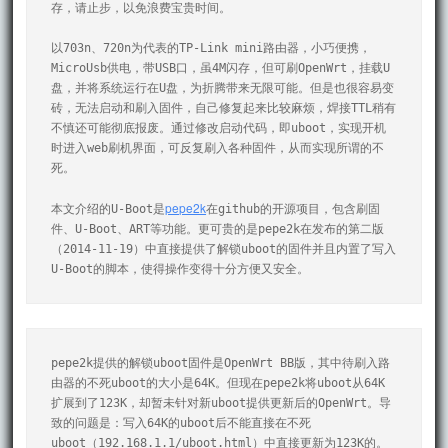
存，请止步，以免浪费宝贵时间。

以703n、720n为代表的TP-Link mini路由器，小巧便携，
MicroUsb供电，带USB口，虽4M闪存，但可刷OpenWrt，挂载U
盘，并将系统运行在U盘，为折腾带来无限可能。但是也很容易变
砖，无法启动和刷入固件，自己修复起来比较麻烦，焊接TTL稍有
不慎还可能彻底报废。通过修改启动代码，即uboot，实现开机
时进入web刷机界面，可反复刷入各种固件，从而实现所谓的不
死。

pepe2k
本文介绍的U-Boot是
在github的开源项目，包含刷固
件、U-Boot、ART等功能。更可贵的是pepe2k在发布的第二版
（2014-11-19）中直接提供了解锁uboot的固件并且内置了写入
U-Boot的脚本，使得操作变得十分方便又安全。
pepe2k提供的解锁uboot固件是OpenWrt BB版，其中待刷入路
由器的不死uboot的大小是64K。但现在pepe2k将uboot从64K
扩展到了123K，却暂未针对新uboot提供更新后的OpenWrt。导
致的问题是：写入64K的uboot后不能直接在不死
uboot（192.168.1.1/uboot.html）中直接更新为123K的。