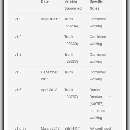
Date
Version 
Specific 
Supported
Notes
v1.0
August 2011
Trunk 
Confirmed 
(r28294)
working
v1.2
Trunk 
Confirmed 
(r29330)
working
v1.3
Trunk 
Confirmed 
(r29283)
working
v1.5
December 
Trunk
Confirmed 
2011
working
v1.6
April 2012
Trunk 
Barrier 
(r39757)
Breaker, trunk 
(r39757) 
confirmed 
working
v1.6(?)
March 2013 
BB(14.07)
AA confirmed 