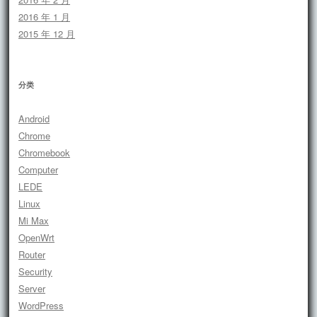
2016 年 1 月
2015 年 12 月
分类
Android
Chrome
Chromebook
Computer
LEDE
Linux
Mi Max
OpenWrt
Router
Security
Server
WordPress