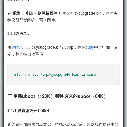
在
系统
>
升级
>
刷写新固件
那里选择sysupgrade.bin，同时去
掉保留配置的钩，写入固件。
2.2.2方法二：
用
WinSCP
上传sysupgrade.bin到/tmp，并在
putty
中运行如下命
令，并等待自动重启：
mtd -r write /tmp/sysupgrade.bin firmware
三 用新uboot（123K）替换原来的uboot（64K）
3.1.1 设置密码开启SSH
刷入固件路由器自动重启，待指示灯稳定后，以网线连接路由器