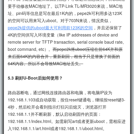
要手动修改MAC地址了。以TP-Link TL-MR3020来说，MAC地
址、pin码等信息是写在最后1K内的，pepe2k可利用多达123K
的空间可以用来写入uboot。对于703N来说，情况类似，
pepe2k提供的uboot最大可利用前123K的空间
，并且还保留了
4K的空间供写入环境变量（like IP addresses of device and
remote server for TFTP transaction, serial console baud rate,
boot command, etc）。
而pepe2k将uboot压缩在前64K并和原
来后面64K的内容合并，重新刷回，相当于只是替换了前面的
64K内容。所以不会导致MAC地址丢失。
5.3 刷好U-Boot后如何使用？
路由器断电，通过网线连接路由器和电脑，将电脑IP设为
192.168.1.103或自动获取，按住reset键通电，继续按reset键3-
4秒，然后松开会看到指示灯狂闪后熄灭，浏览器打开
192.168.1.1并不断刷新，默认启动刷固件的页面：
192.168.1.1/index.html。如需刷写art或者更新uboot，需相应进
入192.168.1.1/art.html或者192.168.1.1/uboot.html。