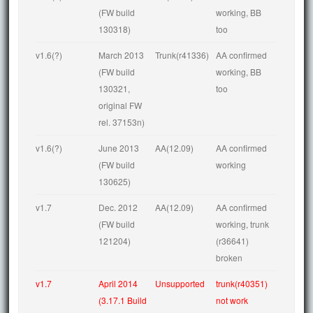
(FW build 
working, BB 
130318)
too
v1.6(?)
March 2013 
Trunk(r41336)
AA confirmed 
(FW build 
working, BB 
130321, 
too
original FW 
rel. 37153n)
v1.6(?)
June 2013 
AA(12.09)
AA confirmed 
(FW build 
working
130625)
v1.7
Dec. 2012 
AA(12.09)
AA confirmed 
(FW build 
working, trunk 
121204)
(r36641) 
broken
v1.7
April 2014 
Unsupported
trunk(r40351) 
(3.17.1 Build 
not work