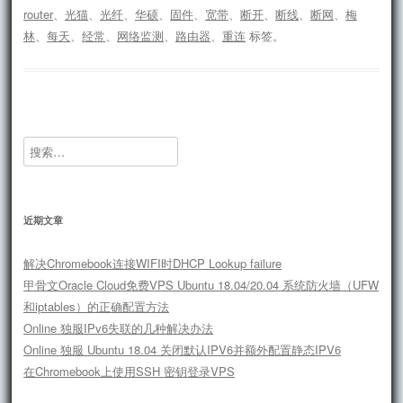
router
、
光猫
、
光纤
、
华硕
、
固件
、
宽带
、
断开
、
断线
、
断网
、
梅
林
、
每天
、
经常
、
网络监测
、
路由器
、
重连
标签。
搜
索：
近期文章
解决Chromebook连接WIFI时DHCP Lookup failure
甲骨文Oracle Cloud免费VPS Ubuntu 18.04/20.04 系统防火墙（UFW
和iptables）的正确配置方法
Online 独服IPv6失联的几种解决办法
Online 独服 Ubuntu 18.04 关闭默认IPV6并额外配置静态IPV6
在Chromebook上使用SSH 密钥登录VPS