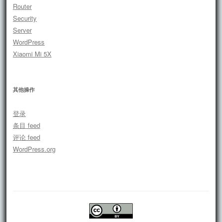
Router
Security
Server
WordPress
Xiaomi Mi 5X
其他操作
登录
条目 feed
评论 feed
WordPress.org