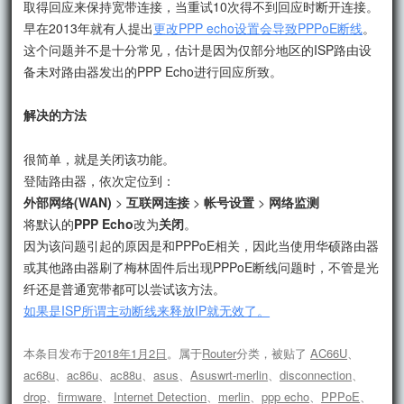
取得回应来保持宽带连接，当重试10次得不到回应时断开连接。
早在2013年就有人提出
更改PPP echo设置会导致PPPoE断线
。
这个问题并不是十分常见，估计是因为仅部分地区的ISP路由设
备未对路由器发出的PPP Echo进行回应所致。
解决的方法
很简单，就是关闭该功能。
登陆路由器，依次定位到：
外部网络(WAN)
>
互联网连接
>
帐号设置
>
网络监测
将默认的
PPP Echo
改为
关闭
。
因为该问题引起的原因是和PPPoE相关，因此当使用华硕路由器
或其他路由器刷了梅林固件后出现PPPoE断线问题时，不管是光
纤还是普通宽带都可以尝试该方法。
如果是ISP所谓主动断线来释放IP就无效了。
本条目发布于
2018年1月2日
。属于
Router
分类，被贴了
AC66U
、
ac68u
、
ac86u
、
ac88u
、
asus
、
Asuswrt-merlin
、
disconnection
、
drop
、
firmware
、
Internet Detection
、
merlin
、
ppp echo
、
PPPoE
、