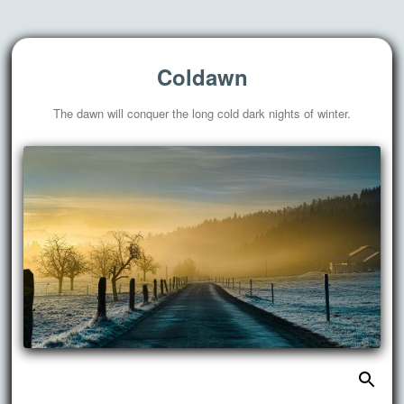
Coldawn
The dawn will conquer the long cold dark nights of winter.
搜
跳
索：
至
正