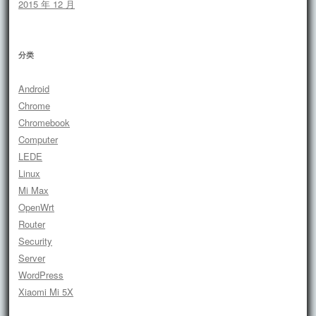
2015 年 12 月
分类
Android
Chrome
Chromebook
Computer
LEDE
Linux
Mi Max
OpenWrt
Router
Security
Server
WordPress
Xiaomi Mi 5X