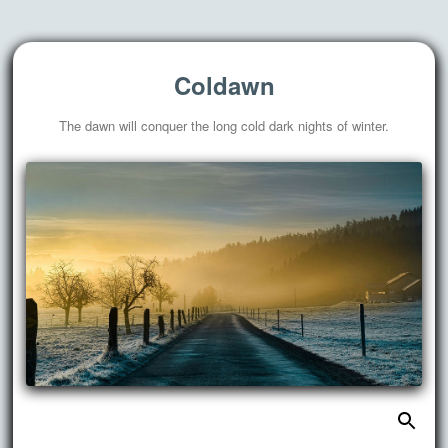
Coldawn
The dawn will conquer the long cold dark nights of winter.
搜
跳
索：
至
正