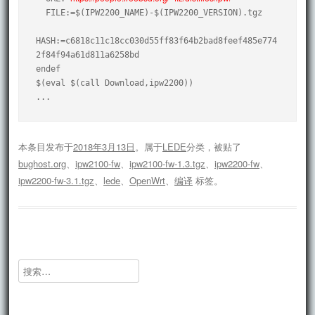
  FILE:=$(IPW2200_NAME)-$(IPW2200_VERSION).tgz

HASH:=c6818c11c18cc030d55ff83f64b2bad8feef485e774
2f84f94a61d811a6258bd

endef

$(eval $(call Download,ipw2200))

...
本条目发布于
2018年3月13日
。属于
LEDE
分类，被贴了
bughost.org
、
ipw2100-fw
、
ipw2100-fw-1.3.tgz
、
ipw2200-fw
、
ipw2200-fw-3.1.tgz
、
lede
、
OpenWrt
、
编译
标签。
搜
索：