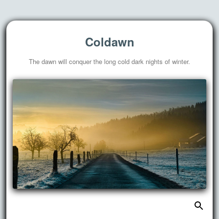
Coldawn
The dawn will conquer the long cold dark nights of winter.
搜
跳
索：
至
正