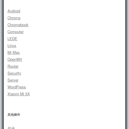
Android
Chrome
Chromebook
Computer
LEDE
Linux
Mi Max
OpenWrt
Router
Security
Server
WordPress
Xiaomi Mi 5X
其他操作
登录