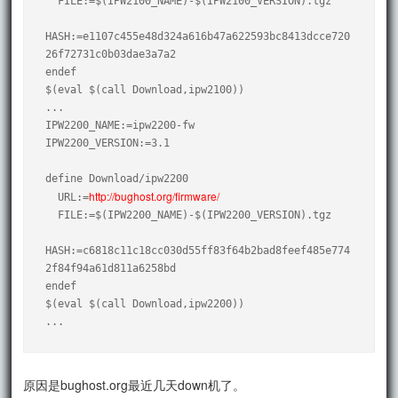
  FILE:=$(IPW2100_NAME)-$(IPW2100_VERSION).tgz

HASH:=e1107c455e48d324a616b47a622593bc8413dcce720
26f72731c0b03dae3a7a2

endef

$(eval $(call Download,ipw2100))

...

IPW2200_NAME:=ipw2200-fw

IPW2200_VERSION:=3.1

define Download/ipw2200

http://bughost.org/firmware/
  URL:=
  FILE:=$(IPW2200_NAME)-$(IPW2200_VERSION).tgz

HASH:=c6818c11c18cc030d55ff83f64b2bad8feef485e774
2f84f94a61d811a6258bd

endef

$(eval $(call Download,ipw2200))

...
原因是bughost.org最近几天down机了。