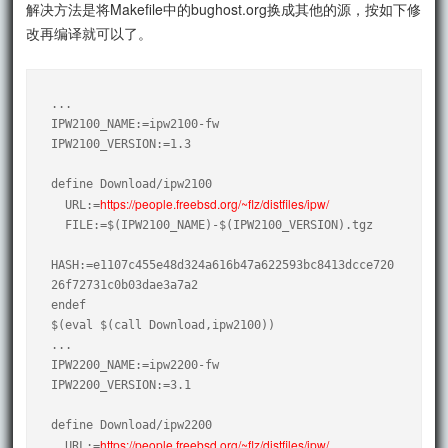
解决方法是将Makefile中的bughost.org换成其他的源，按如下修
改再编译就可以了。
...

IPW2100_NAME:=ipw2100-fw

IPW2100_VERSION:=1.3

define Download/ipw2100

https://people.freebsd.org/~flz/distfiles/ipw/
  URL:=
  FILE:=$(IPW2100_NAME)-$(IPW2100_VERSION).tgz

HASH:=e1107c455e48d324a616b47a622593bc8413dcce720
26f72731c0b03dae3a7a2

endef

$(eval $(call Download,ipw2100))

...

IPW2200_NAME:=ipw2200-fw

IPW2200_VERSION:=3.1

define Download/ipw2200

https://people.freebsd.org/~flz/distfiles/ipw/
  URL:=