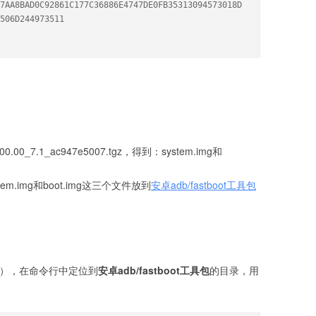
7AA8BAD0C92861C177C36886E4747DE0FB35313094573018D
506D244973511

0000.00_7.1_ac947e5007.tgz，得到：system.img和
、system.img和boot.img这三个文件放到
安卓adb/fastboot工具包
量减），在命令行中定位到
安卓adb/fastboot工具包
的目录，用