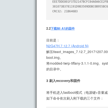
EEE7DDE801F37D2147BCFC84A0A6CE2FB
381073B3781191D9B3509DDBC0B955BC6
CRC32: 21B646B3
2.2
下载Mi A1的固件
目前是：
N2G47H.7.12.7 (Android N)
解压tissot_images_7.12.7_20171207.
boot.img。
将modded-twrp-tiffany-3.1.1-0.img
的目录中。
3 刷入recovery和固件
将手机进入fastboot模式（电源键+音
如下命令依次刷入刚下载的三个文件：