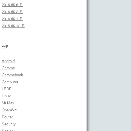
2016 年 8 月
2016 年 2 月
2016 年 1 月
2015 年 12 月
分类
Android
Chrome
Chromebook
Computer
LEDE
Linux
Mi Max
OpenWrt
Router
Security
Server