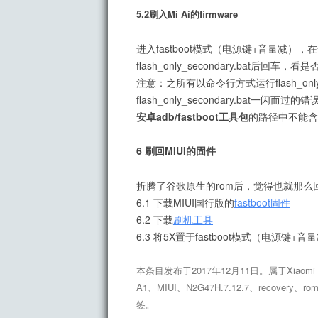
5.2刷入Mi Ai的firmware
进入fastboot模式（电源键+音量减）
flash_only_secondary.bat后回车，
注意：之所有以命令行方式运行flash_only
flash_only_secondary.bat一闪而过
安卓adb/fastboot工具包
的路径中不能含
6 刷回MIUI的固件
折腾了谷歌原生的rom后，觉得也就那么回
6.1 下载MIUI国行版的
fastboot固件
6.2 下载
刷机工具
6.3 将5X置于fastboot模式（电源键
本条目发布于
2017年12月11日
。属于
Xiaomi
A1
、
MIUI
、
N2G47H.7.12.7
、
recovery
、
ro
签。