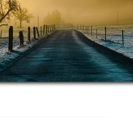
跳
至
正
文