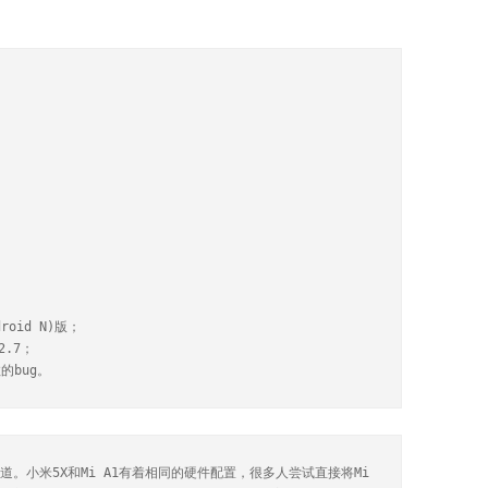
roid N)版；

.7；

的bug。
味道。小米5X和Mi A1有着相同的硬件配置，很多人尝试直接将Mi 