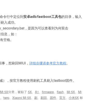
，在命令行中定位到
安卓adb/fastboot工具包
的目录，输入
看是否刷入成功。
_secondary.bat，是因为可以查看到为何双击
的错误信息，如：
有空格。
事，想刷回MIUI，
详细步骤请参考官方教程
。
+音量减），按官方教程使用刷机工具刷入fastboot固件。
 Mi 5X
分类，被贴了
5X
、
A1
、
firmware
、
flash
、
Mi 5X
、
Mi
m
、
twrp
、
Xiaomi Mi 5X
、
刷
、
刷回
、
固件
、
官方
、
小米5X
标