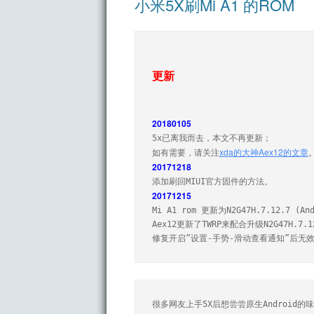
小米5X刷Mi A1 的ROM
更新
20180105
5x已离我而去，本文不再更新；

xda的大神Aex12的文章
如有需要，请关注
20171218
20171215
Mi A1 rom 更新为N2G47H.7.12.7 (And
Aex12更新了TWRP来配合升级N2G47H.7.12
修复开启“设置-手势-滑动查看通知”后无效
很多网友上手5X后想尝尝原生Android的