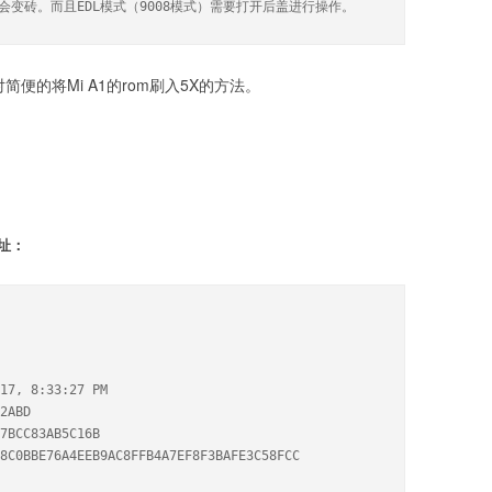
刷会变砖。而且EDL模式（9008模式）需要打开后盖进行操作。
便的将Mi A1的rom刷入5X的方法。
地址：
17, 8:33:27 PM

2ABD

7BCC83AB5C16B

8C0BBE76A4EEB9AC8FFB4A7EF8F3BAFE3C58FCC
