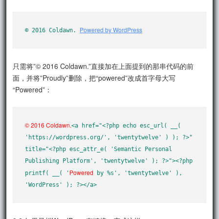
Powered by WordPress
© 2016 Coldawn. 
只需将”© 2016 Coldawn.”直接加在上面提到的那串代码的前
面，并将”Proudly”删除，把“powered”改成首字母大写
“Powered”：
© 2016 Coldawn.
<a href="<?php echo esc_url( __( 
'https://wordpress.org/', 'twentytwelve' ) ); ?>" 
title="<?php esc_attr_e( 'Semantic Personal 
Publishing Platform', 'twentytwelve' ); ?>"><?php 
Powered
printf( __( '
 by %s', 'twentytwelve' ), 
'WordPress' ); ?></a>