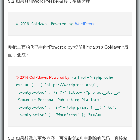
3.2 如果只想WordPress有链接，变成这样：
WordPress
© 2016 Coldawn. Powered by 
则把上面的代码中的“Powered by”提前到“© 2016 Coldawn.”后
面，变成：
© 2016 ColPdawn. Powered by
 <a href="<?php echo 
esc_url( __( 'https://wordpress.org/', 
'twentytwelve' ) ); ?>" title="<?php esc_attr_e( 
'Semantic Personal Publishing Platform', 
'twentytwelve' ); ?>"><?php printf( __( ' %s', 
'twentytwelve' ), 'WordPress' ); ?></a>
3.3 如果想添加更多内容，可复制第2步中删除的代码，直接粘