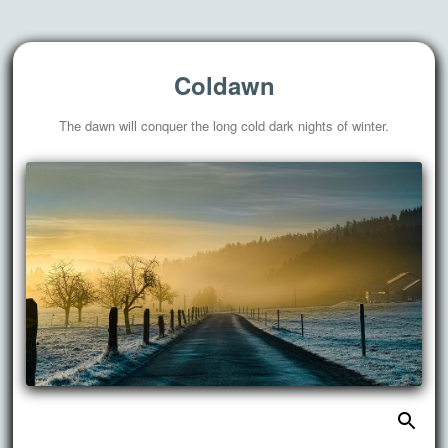
Coldawn
The dawn will conquer the long cold dark nights of winter.
搜
跳
索：
至
正