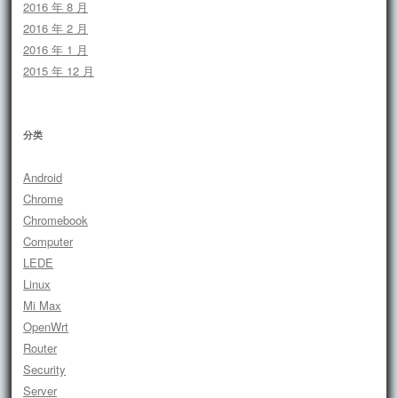
2016 年 8 月
2016 年 2 月
2016 年 1 月
2015 年 12 月
分类
Android
Chrome
Chromebook
Computer
LEDE
Linux
Mi Max
OpenWrt
Router
Security
Server