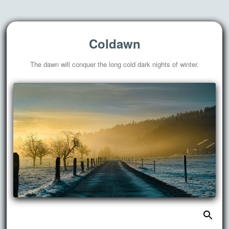
Coldawn
The dawn will conquer the long cold dark nights of winter.
搜
跳
索：
至
正