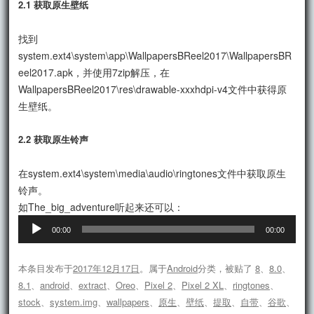
2.1 获取原生壁纸
找到
system.ext4\system\app\WallpapersBReel2017\WallpapersBR
eel2017.apk，并使用7zip解压，在
WallpapersBReel2017\res\drawable-xxxhdpi-v4文件中获得原
生壁纸。
2.2 获取原生铃声
在system.ext4\system\media\audio\ringtones文件中获取原生
铃声。
音
如The_big_adventure听起来还可以：
频
00:00
00:00
播
放
本条目发布于
2017年12月17日
。属于
Android
分类，被贴了
8
、
8.0
、
器
8.1
、
android
、
extract
、
Oreo
、
Pixel 2
、
Pixel 2 XL
、
ringtones
、
stock
、
system.img
、
wallpapers
、
原生
、
壁纸
、
提取
、
自带
、
谷歌
、