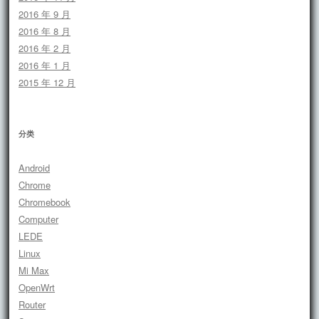
2016 年 9 月
2016 年 8 月
2016 年 2 月
2016 年 1 月
2015 年 12 月
分类
Android
Chrome
Chromebook
Computer
LEDE
Linux
Mi Max
OpenWrt
Router