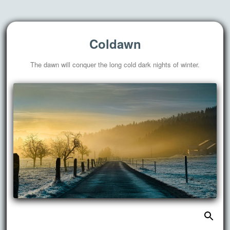
Coldawn
The dawn will conquer the long cold dark nights of winter.
搜
跳
索：
至
正