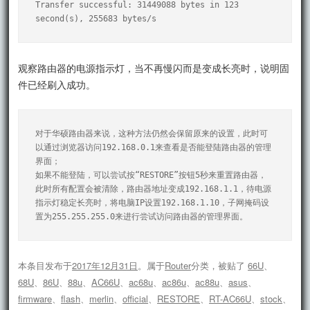
Transfer successful: 31449088 bytes in 123 
second(s), 255683 bytes/s
观察路由器的电源指示灯，当不再慢闪而是变成长亮时，说明固
件已经刷入成功。
对于华硕路由器来说，这种方法仍然会保留原来的设置，此时可
以通过浏览器访问192.168.0.1来查看是否能登陆路由器的管理
界面；

如果不能登陆，可以尝试按“RESTORE”按钮5秒来重置路由器，
此时所有配置会被清除，路由器地址变成192.168.1.1，待电源
指示灯稳定长亮时，将电脑IP设置192.168.1.10，子网掩码设
置为255.255.255.0来进行尝试访问路由器的管理界面。
本条目发布于
2017年12月31日
。属于
Router
分类，被贴了
66U
、
68U
、
86U
、
88u
、
AC66U
、
ac68u
、
ac86u
、
ac88u
、
asus
、
firmware
、
flash
、
merlin
、
official
、
RESTORE
、
RT-AC66U
、
stock
、