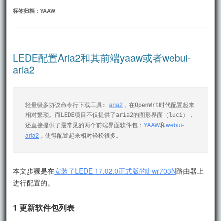
文
标签归档：
YAAW
LEDE配置Aria2和其前端yaaw或者webui-
aria2
aria2
轻量级多协议命令行下载工具: 
，在OpenWrt时代配置起来
相对繁琐。而LEDE项目不仅提供了aria2的图形界面（luci），
YAAW
webui-
还直接提供了最常见的两个前端界面软件包：
和
aria2
，使得配置起来相对轻松很多。
本文步骤是在
安装了LEDE 17.02.0正式版的tl-wr703N
路由器上
进行配置的。
1 更新软件包列表