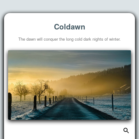
Coldawn
The dawn will conquer the long cold dark nights of winter.
搜
跳
索：
至
正