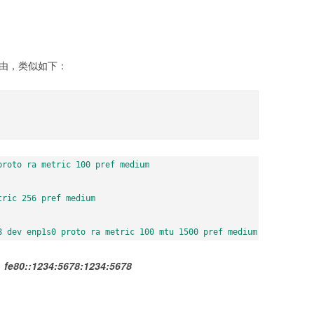
路由，类似如下：
roto ra metric 100 pref medium

ric 256 pref medium

8 dev enp1s0 proto ra metric 100 mtu 1500 pref medium
：
fe80::1234:5678:1234:5678