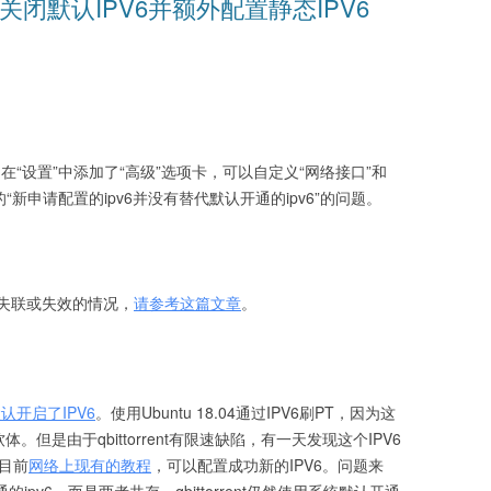
8.04 关闭默认IPV6并额外配置静态IPV6
.1版本中，在“设置”中添加了“高级”选项卡，可以自定义“网络接口”和
“新申请配置的ipv6并没有替代默认开通的ipv6”的问题。
6失联或失效的情况，
请参考这篇文章
。
默认开启了IPV6
。使用Ubuntu 18.04通过IPV6刷PT，因为这
软体。但是由于qbittorrent有限速缺陷，有一天发现这个IPV6
过目前
网络上现有的教程
，可以配置成功新的IPV6。问题来