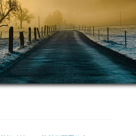
跳
至
正
文