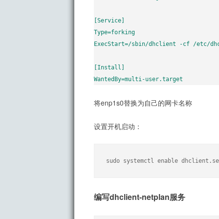
[Service]

Type=forking

ExecStart=/sbin/dhclient -cf /etc/dhc
[Install]

WantedBy=multi-user.target
将enp1s0替换为自己的网卡名称
设置开机启动：
sudo systemctl enable dhclient.se
编写dhclient-netplan服务