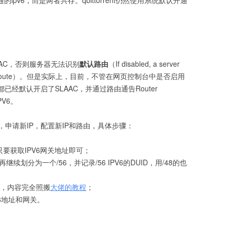
ipv6，而是两者共存。qbittorrent仍然使用系统默认开通
AAC，否则服务器无法识别
默认路由
（If disabled, a server
 IPv6 default route）。但是实际上，目前，不管在网页控制台中是否启用
后台都已经默认开启了SLAAC，并通过路由通告Router
PV6。
申请新IP，配置新IP和路由，具体步骤：
只要获取IPV6网关地址即可；
继续划分为一个/56，并记录/56 IPV6的DUID，用/48的也
lan服务，内容完全照搬
大佬的教程
；
V6地址和网关。