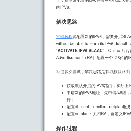
了，新申请配置的ipv6并没有替代默认开通的
的IPV6。
解决思路
官网教程
说配置新的IPV6，需要开启SL
will not be able to learn its
“
ACTIVATE IPV6 SLAAC
”，Online 
Advertisement（RA）配置一个128位的I
经过多次尝试，解决思路是获取默认路由，
获取默认开启的IPV6路由，实际上
申请新的IPV6地址，先申请/48段，再
行；
配置dhclient、dhclient-netp
配置netplan：关闭RA，自定义IP
操作过程