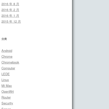
2016 年 8 月
2016 年 2 月
2016 年 1 月
2015 年 12 月
分类
Android
Chrome
Chromebook
Computer
LEDE
Linux
Mi Max
OpenWrt
Router
Security
Server