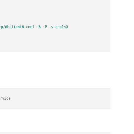
p/dhclient6.conf -6 -P -v enp1s0

rvice