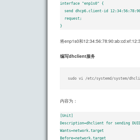
interface "enp1s0" {

  send dhcp6.client-id 12:34:56:78:90:ab:cd:ef:12:34;

  request;

}
将enp1s0和12:34:56:78:90:ab:cd
编写dhclient服务
sudo vi /etc/systemd/system/dhcli
内容为：
[Unit]

Description=dhclient for sending DUID
Wants=network.target

Before=network.target
