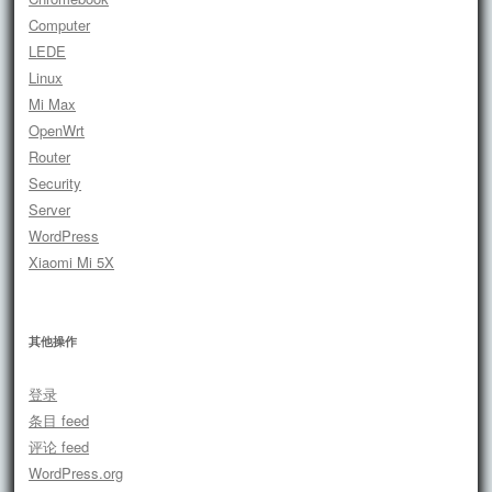
Computer
LEDE
Linux
Mi Max
OpenWrt
Router
Security
Server
WordPress
Xiaomi Mi 5X
其他操作
登录
条目 feed
评论 feed
WordPress.org