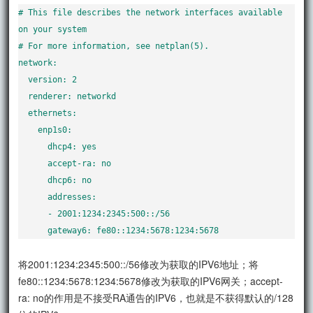
# This file describes the network interfaces available 
on your system

# For more information, see netplan(5).

network:

  version: 2

  renderer: networkd

  ethernets:

    enp1s0:

      dhcp4: yes

      accept-ra: no

      dhcp6: no

      addresses:

      - 2001:1234:2345:500::/56

      gateway6: fe80::1234:5678:1234:5678
将2001:1234:2345:500::/56修改为获取的IPV6地址；将
fe80::1234:5678:1234:5678修改为获取的IPV6网关；accept-
ra: no的作用是不接受RA通告的IPV6，也就是不获得默认的/128