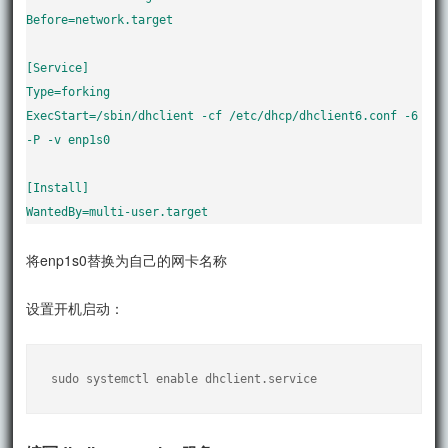
Before=network.target

[Service]

Type=forking

ExecStart=/sbin/dhclient -cf /etc/dhcp/dhclient6.conf -6 
-P -v enp1s0

[Install]

WantedBy=multi-user.target
将enp1s0替换为自己的网卡名称
设置开机启动：
sudo systemctl enable dhclient.service