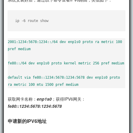
ip -6 route show
2001:1234:5678:1234::/64 dev enp1s0 proto ra metric 100 
pref medium

fe80::/64 dev enp1s0 proto kernel metric 256 pref medium

default via fe80::1234:5678:1234:5678 dev enp1s0 proto 
ra metric 100 mtu 1500 pref medium
获取网卡名称：
enp1s0
；获得IPV6网关：
fe80::1234:5678:1234:5678
申请新的IPV6地址