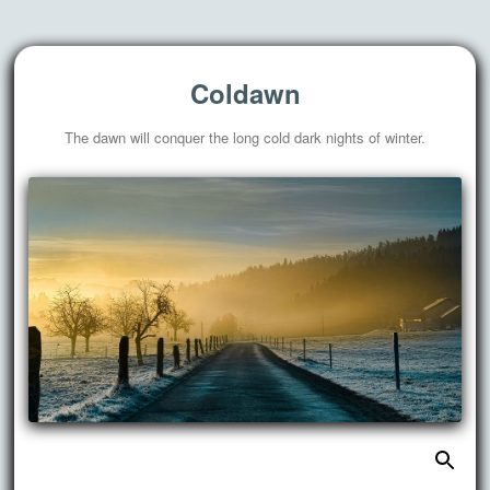
Coldawn
The dawn will conquer the long cold dark nights of winter.
搜
跳
索：
至
正