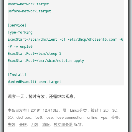
Wants=network.target

Before=network.target

[Service]

Type=forking

ExecStart=/sbin/dhclient -cf /etc/dhcp/dhclient6.conf -6 
-P -v enp1s0

ExecStartPost=/bin/sleep 5

ExecStartPost=/usr/sbin/netplan apply

[Install]

WantedBy=multi-user.target
观察一天，暂时有效，还需继续观察。
本条目发布于
2019年12月13日
。属于
Linux
分类，被贴了
2O
、
3O
、
5O
、
dedi box
、
ipv6
、
lose
、
lose connection
、
online
、
vps
、
丢失
、
失效
、
失联
、
无效
、
独服
、
独立服务器
标签。