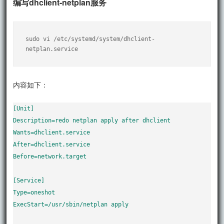
编写dhclient-netplan服务
sudo vi /etc/systemd/system/dhclient-
netplan.service
内容如下：
[Unit]

Description=redo netplan apply after dhclient

Wants=dhclient.service

After=dhclient.service

Before=network.target

[Service]

Type=oneshot

ExecStart=/usr/sbin/netplan apply
