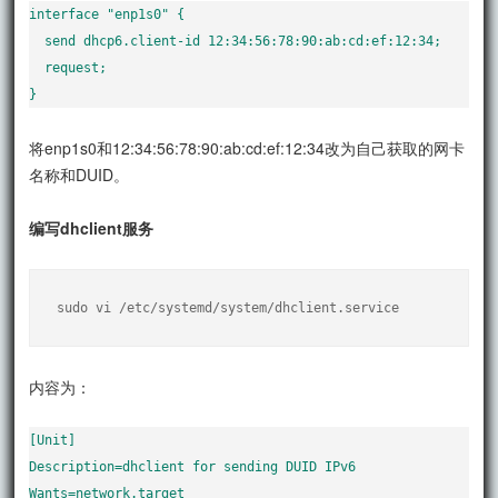
interface "enp1s0" {

  send dhcp6.client-id 12:34:56:78:90:ab:cd:ef:12:34;

  request;

}
将enp1s0和12:34:56:78:90:ab:cd:ef:12:34改为自己获取的网卡
名称和DUID。
编写dhclient服务
sudo vi /etc/systemd/system/dhclient.service
内容为：
[Unit]

Description=dhclient for sending DUID IPv6

Wants=network.target
