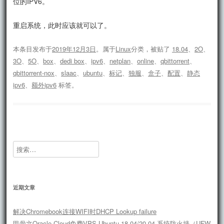
位的IPV6。
重启系统，此时应该就可以了。
本条目发布于
2019年12月3日
。属于
Linux
分类，被贴了
18.04
、
2O
、
3O
、
5O
、
box
、
dedi box
、
ipv6
、
netplan
、
online
、
qbittorrent
、
qbittorrent-nox
、
slaac
、
ubuntu
、
标记
、
独服
、
盒子
、
配置
、
静态
ipv6
、
额外ipv6
标签。
搜
索：
近期文章
解决Chromebook连接WIFI时DHCP Lookup failure
甲骨文Oracle Cloud免费VPS Ubuntu 18.04/20.04 系统防火墙（UFW