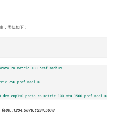
路由，类似如下：
roto ra metric 100 pref medium

ric 256 pref medium

8 dev enp1s0 proto ra metric 100 mtu 1500 pref medium
：
fe80::1234:5678:1234:5678