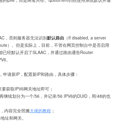
ipv6，而是两者共存。qbittorrent仍然使用系统默认开通
AAC，否则服务器无法识别
默认路由
（If disabled, a server
 IPv6 default route）。但是实际上，目前，不管在网页控制台中是否启用
后台都已经默认开启了SLAAC，并通过路由通告Router
PV6。
申请新IP，配置新IP和路由，具体步骤：
只要获取IPV6网关地址即可；
继续划分为一个/56，并记录/56 IPV6的DUID，用/48的也
lan服务，内容完全照搬
大佬的教程
；
V6地址和网关。