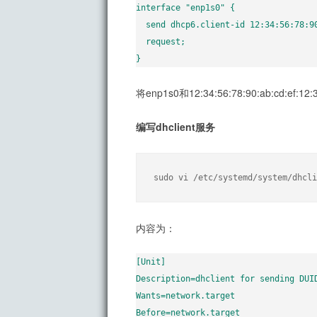
interface "enp1s0" {

  send dhcp6.client-id 12:34:56:78:90:ab:cd:ef:12:34;

  request;

}
将enp1s0和12:34:56:78:90:ab:cd
编写dhclient服务
sudo vi /etc/systemd/system/dhcli
内容为：
[Unit]

Description=dhclient for sending DUID
Wants=network.target

Before=network.target
