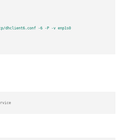
p/dhclient6.conf -6 -P -v enp1s0

rvice