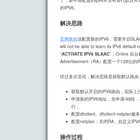
了，新申请配置的ipv6并没有替代默认开通的
的IPV6。
解决思路
官网教程
说配置新的IPV6，需要开启SL
will not be able to learn its
“
ACTIVATE IPV6 SLAAC
”，Online 
Advertisement（RA）配置一个128位的I
经过多次尝试，解决思路是获取默认路由，
获取默认开启的IPV6路由，实际上
申请新的IPV6地址，先申请/48段，再
行；
配置dhclient、dhclient-netp
配置netplan：关闭RA，自定义IP
操作过程