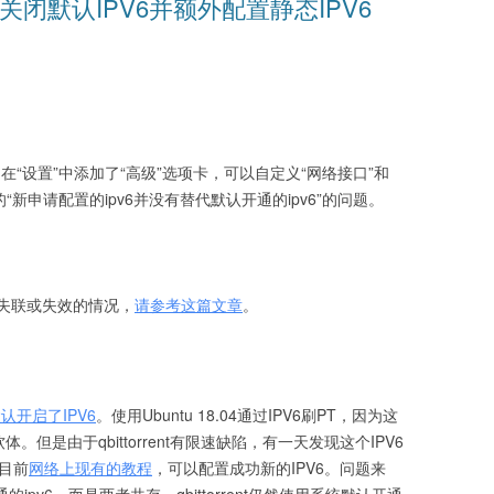
8.04 关闭默认IPV6并额外配置静态IPV6
.1版本中，在“设置”中添加了“高级”选项卡，可以自定义“网络接口”和
“新申请配置的ipv6并没有替代默认开通的ipv6”的问题。
6失联或失效的情况，
请参考这篇文章
。
默认开启了IPV6
。使用Ubuntu 18.04通过IPV6刷PT，因为这
软体。但是由于qbittorrent有限速缺陷，有一天发现这个IPV6
过目前
网络上现有的教程
，可以配置成功新的IPV6。问题来