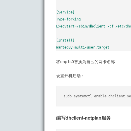
[Service]

Type=forking

ExecStart=/sbin/dhclient -cf /etc/dhc
[Install]

WantedBy=multi-user.target
将enp1s0替换为自己的网卡名称
设置开机启动：
sudo systemctl enable dhclient.se
编写dhclient-netplan服务