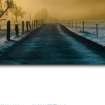
跳
至
正
文