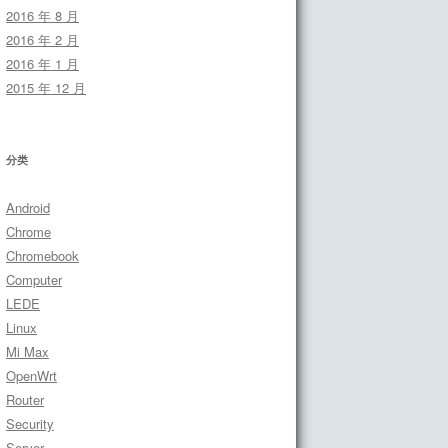
2016 年 8 月
2016 年 2 月
2016 年 1 月
2015 年 12 月
分类
Android
Chrome
Chromebook
Computer
LEDE
Linux
Mi Max
OpenWrt
Router
Security
Server