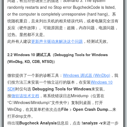
问题，有点符合场景三的描述：Scenario 3: The system
randomly restarts and no Stop error BugcheckCode is listed,
or the computer is completely unresponsive (hard hang)。系
统随机重启，且未列出关机的相关错误代码，或者电脑完全没有
反应（硬件故障）。可能原因是：超频，内存问题，电源问题，
过热。显然都不太是。
此外有人建议
更新声卡驱动来解决这个问题
，经测试无效。
2.2 Windows 10 调试工具（Debugging Tools for Windows
(WinDbg, KD, CDB, NTSD)）
微软提供了一个新的诊断工具：
Windows 调试器 (WinDbg)
，我
们按方法三来安装一个独立运行的版本，在安装
Windows 10
SDK
时仅勾选
Debugging Tools for Windows
来安装。
按
微软该技术文档
，将系统错误日志Minidump（位置在
“C:\Windows\Minidump\”文件夹中）复制到桌面，打开
WinDbg，在其菜单栏依次点击
File
>
Open Crash Dump…
来
打开dmp文件。
待出现
Bugcheck Analysis
信息后，点击
!analyze -v
来进一步