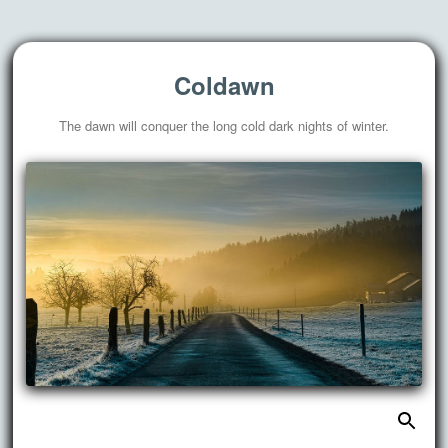
Coldawn
The dawn will conquer the long cold dark nights of winter.
搜
跳
索：
至
正