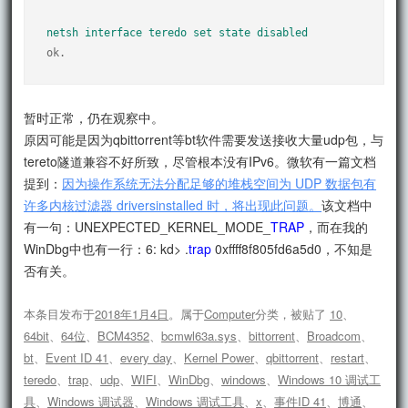
netsh interface teredo set state disabled
ok.
暂时正常，仍在观察中。
原因可能是因为qbittorrent等bt软件需要发送接收大量udp包，与
tereto隧道兼容不好所致，尽管根本没有IPv6。微软有一篇文档
提到：
因为操作系统无法分配足够的堆栈空间为 UDP 数据包有
许多内核过滤器 driversinstalled 时，将出现此问题。
该文档中
有一句：UNEXPECTED_KERNEL_MODE_
TRAP
，而在我的
WinDbg中也有一行：6: kd> .
trap
0xffff8f805fd6a5d0，不知是
否有关。
本条目发布于
2018年1月4日
。属于
Computer
分类，被贴了
10
、
64bit
、
64位
、
BCM4352
、
bcmwl63a.sys
、
bittorrent
、
Broadcom
、
bt
、
Event ID 41
、
every day
、
Kernel Power
、
qbittorrent
、
restart
、
teredo
、
trap
、
udp
、
WIFI
、
WinDbg
、
windows
、
Windows 10 调试工
具
、
Windows 调试器
、
Windows 调试工具
、
x
、
事件ID 41
、
博通
、