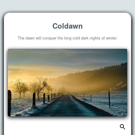
Coldawn
The dawn will conquer the long cold dark nights of winter.
搜
跳
索：
至
正