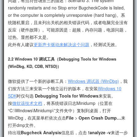
问题，有点符合场景三的描述：Scenario 3: The system
randomly restarts and no Stop error BugcheckCode is listed,
or the computer is completely unresponsive (hard hang)。系
统随机重启，且未列出关机的相关错误代码，或者电脑完全没有
反应（硬件故障）。可能原因是：超频，内存问题，电源问题，
过热。显然都不太是。
此外有人建议
更新声卡驱动来解决这个问题
，经测试无效。
2.2 Windows 10 调试工具（Debugging Tools for Windows
(WinDbg, KD, CDB, NTSD)）
微软提供了一个新的诊断工具：
Windows 调试器 (WinDbg)
，我
们按方法三来安装一个独立运行的版本，在安装
Windows 10
SDK
时仅勾选
Debugging Tools for Windows
来安装。
按
微软该技术文档
，将系统错误日志Minidump（位置在
“C:\Windows\Minidump\”文件夹中）复制到桌面，打开
WinDbg，在其菜单栏依次点击
File
>
Open Crash Dump…
来
打开dmp文件。
待出现
Bugcheck Analysis
信息后，点击
!analyze -v
来进一步