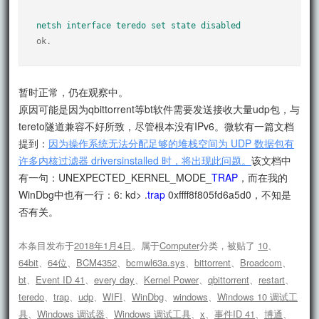
netsh interface teredo set state disabled
ok.
暂时正常，仍在观察中。
原因可能是因为qbittorrent等bt软件需要发送接收大量udp包，与
tereto隧道兼容不好所致，尽管根本没有IPv6。微软有一篇文档
提到：
因为操作系统无法分配足够的堆栈空间为 UDP 数据包有
许多内核过滤器 driversinstalled 时，将出现此问题。
该文档中
有一句：UNEXPECTED_KERNEL_MODE_
TRAP
，而在我的
WinDbg中也有一行：6: kd> .
trap
0xffff8f805fd6a5d0，不知是
否有关。
本条目发布于
2018年1月4日
。属于
Computer
分类，被贴了
10
、
64bit
、
64位
、
BCM4352
、
bcmwl63a.sys
、
bittorrent
、
Broadcom
、
bt
、
Event ID 41
、
every day
、
Kernel Power
、
qbittorrent
、
restart
、
teredo
、
trap
、
udp
、
WIFI
、
WinDbg
、
windows
、
Windows 10 调试工
具
、
Windows 调试器
、
Windows 调试工具
、
x
、
事件ID 41
、
博通
、