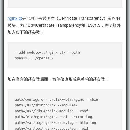
nginx-ct
是启用证书透明度（Certificate Transparency）策略的
模块。为了启用Certificate Transparency和TLSv1.3，需要额外
加入如下编译参数：
--add-module=../nginx-ct/ --with-
openssl=../openssl/
加在官方编译参数后面，简单修改形成完整的编译参数：
auto/configure --prefix=/etc/nginx --sbin-
path=/usr/sbin/nginx --modules-
path=/usr/lib64/nginx/modules --conf-
path=/etc/nginx/nginx.conf --error-log-
path=/var/log/nginx/error.log --http-log-
path=/var/log/nginx/access.log --pid-