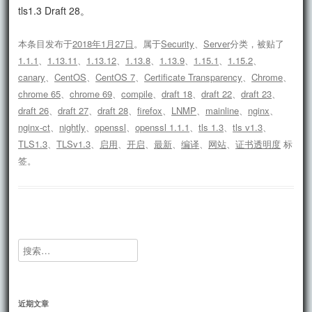
tls1.3 Draft 28。
本条目发布于
2018年1月27日
。属于
Security
、
Server
分类，被贴了
1.1.1
、
1.13.11
、
1.13.12
、
1.13.8
、
1.13.9
、
1.15.1
、
1.15.2
、
canary
、
CentOS
、
CentOS 7
、
Certificate Transparency
、
Chrome
、
chrome 65
、
chrome 69
、
compile
、
draft 18
、
draft 22
、
draft 23
、
draft 26
、
draft 27
、
draft 28
、
firefox
、
LNMP
、
mainline
、
nginx
、
nginx-ct
、
nightly
、
openssl
、
openssl 1.1.1
、
tls 1.3
、
tls v1.3
、
TLS1.3
、
TLSv1.3
、
启用
、
开启
、
最新
、
编译
、
网站
、
证书透明度
标
签。
搜
索：
近期文章