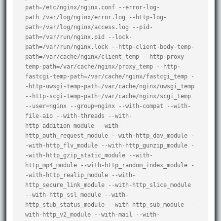
path=/etc/nginx/nginx.conf --error-log-
path=/var/log/nginx/error.log --http-log-
path=/var/log/nginx/access.log --pid-
path=/var/run/nginx.pid --lock-
path=/var/run/nginx.lock --http-client-body-temp-
path=/var/cache/nginx/client_temp --http-proxy-
temp-path=/var/cache/nginx/proxy_temp --http-
fastcgi-temp-path=/var/cache/nginx/fastcgi_temp -
-http-uwsgi-temp-path=/var/cache/nginx/uwsgi_temp 
--http-scgi-temp-path=/var/cache/nginx/scgi_temp 
--user=nginx --group=nginx --with-compat --with-
file-aio --with-threads --with-
http_addition_module --with-
http_auth_request_module --with-http_dav_module -
-with-http_flv_module --with-http_gunzip_module -
-with-http_gzip_static_module --with-
http_mp4_module --with-http_random_index_module -
-with-http_realip_module --with-
http_secure_link_module --with-http_slice_module 
--with-http_ssl_module --with-
http_stub_status_module --with-http_sub_module --
with-http_v2_module --with-mail --with-