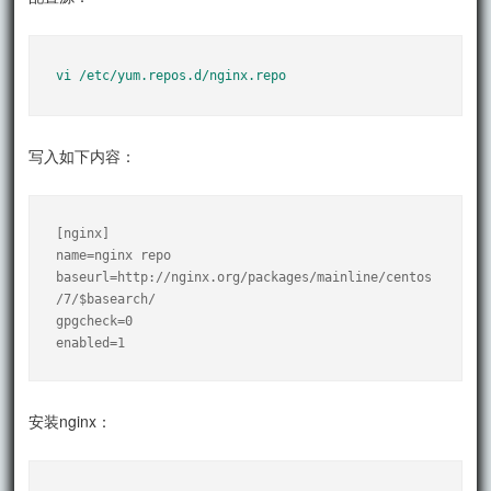
vi /etc/yum.repos.d/nginx.repo
写入如下内容：
[nginx]

name=nginx repo

baseurl=http://nginx.org/packages/mainline/centos
/7/$basearch/

gpgcheck=0

enabled=1
安装nginx：