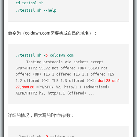
cd testssl.sh

./testssl.sh --help
命令为（coldawn.com需要换成自己的域名）：
p
./testssl.sh -
 coldawn.com
 ... Testing protocols via sockets except 
SPDY+HTTP2 SSLv2 not offered (OK) SSLv3 not 
offered (OK) TLS 1 offered TLS 1.1 offered TLS 
 draft 28, draft 
1.2 offered (OK) TLS 1.3 offered (OK):
27, draft 26
 NPN/SPDY h2, http/1.1 (advertised) 
ALPN/HTTP2 h2, http/1.1 (offered) ...
详细的情况，用大写的P作为参数：
P
./testssl.sh -
 coldawn.com
