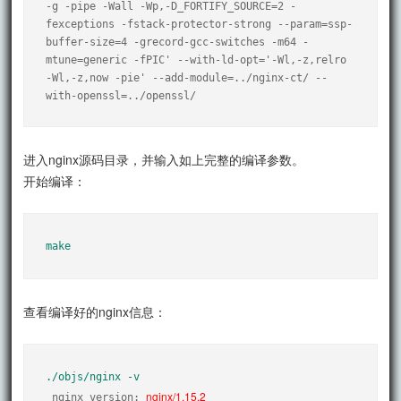
-g -pipe -Wall -Wp,-D_FORTIFY_SOURCE=2 -
fexceptions -fstack-protector-strong --param=ssp-
buffer-size=4 -grecord-gcc-switches -m64 -
mtune=generic -fPIC' --with-ld-opt='-Wl,-z,relro 
-Wl,-z,now -pie' --add-module=../nginx-ct/ --
with-openssl=../openssl/
进入nginx源码目录，并输入如上完整的编译参数。
开始编译：
make
查看编译好的nginx信息：
./objs/nginx -v
nginx/1.15.2
 nginx version: 