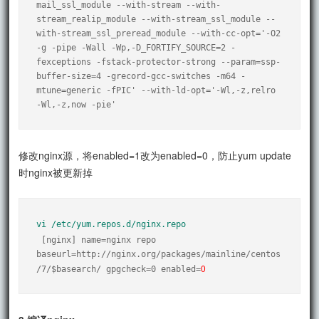
mail_ssl_module --with-stream --with-
stream_realip_module --with-stream_ssl_module --
with-stream_ssl_preread_module --with-cc-opt='-O2 
-g -pipe -Wall -Wp,-D_FORTIFY_SOURCE=2 -
fexceptions -fstack-protector-strong --param=ssp-
buffer-size=4 -grecord-gcc-switches -m64 -
mtune=generic -fPIC' --with-ld-opt='-Wl,-z,relro 
-Wl,-z,now -pie'
修改nginx源，将enabled=1改为enabled=0，防止yum update
时nginx被更新掉
vi /etc/yum.repos.d/nginx.repo
 [nginx] name=nginx repo 
baseurl=http://nginx.org/packages/mainline/centos
0
/7/$basearch/ gpgcheck=0 enabled=