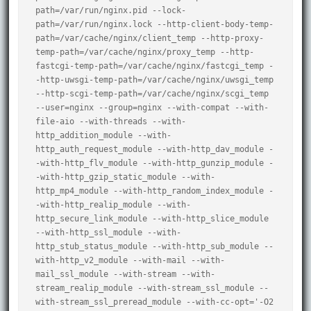
path=/var/run/nginx.pid --lock-
path=/var/run/nginx.lock --http-client-body-temp-
path=/var/cache/nginx/client_temp --http-proxy-
temp-path=/var/cache/nginx/proxy_temp --http-
fastcgi-temp-path=/var/cache/nginx/fastcgi_temp -
-http-uwsgi-temp-path=/var/cache/nginx/uwsgi_temp 
--http-scgi-temp-path=/var/cache/nginx/scgi_temp 
--user=nginx --group=nginx --with-compat --with-
file-aio --with-threads --with-
http_addition_module --with-
http_auth_request_module --with-http_dav_module -
-with-http_flv_module --with-http_gunzip_module -
-with-http_gzip_static_module --with-
http_mp4_module --with-http_random_index_module -
-with-http_realip_module --with-
http_secure_link_module --with-http_slice_module 
--with-http_ssl_module --with-
http_stub_status_module --with-http_sub_module --
with-http_v2_module --with-mail --with-
mail_ssl_module --with-stream --with-
stream_realip_module --with-stream_ssl_module --
with-stream_ssl_preread_module --with-cc-opt='-O2 