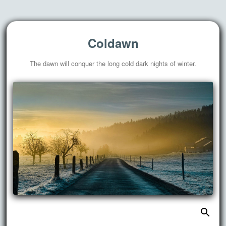
Coldawn
The dawn will conquer the long cold dark nights of winter.
搜
跳
索：
至
正