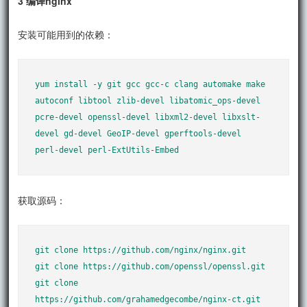
3 编译nginx
安装可能用到的依赖：
yum install -y git gcc gcc-c clang automake make 
autoconf libtool zlib-devel libatomic_ops-devel 
pcre-devel openssl-devel libxml2-devel libxslt-
devel gd-devel GeoIP-devel gperftools-devel  
perl-devel perl-ExtUtils-Embed
获取源码：
git clone https://github.com/nginx/nginx.git

git clone https://github.com/openssl/openssl.git

git clone 
https://github.com/grahamedgecombe/nginx-ct.git