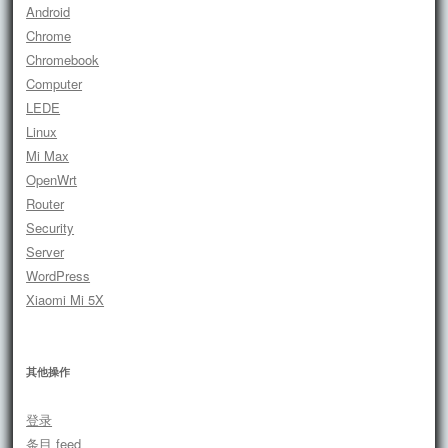
Android
Chrome
Chromebook
Computer
LEDE
Linux
Mi Max
OpenWrt
Router
Security
Server
WordPress
Xiaomi Mi 5X
其他操作
登录
条目 feed