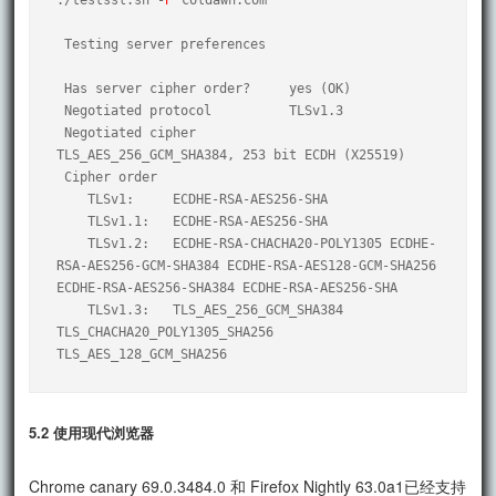
 Testing server preferences

 Has server cipher order?     yes (OK)

 Negotiated protocol          TLSv1.3

 Negotiated cipher            
TLS_AES_256_GCM_SHA384, 253 bit ECDH (X25519)

 Cipher order

    TLSv1:     ECDHE-RSA-AES256-SHA

    TLSv1.1:   ECDHE-RSA-AES256-SHA

    TLSv1.2:   ECDHE-RSA-CHACHA20-POLY1305 ECDHE-
RSA-AES256-GCM-SHA384 ECDHE-RSA-AES128-GCM-SHA256 
ECDHE-RSA-AES256-SHA384 ECDHE-RSA-AES256-SHA

    TLSv1.3:   TLS_AES_256_GCM_SHA384 
TLS_CHACHA20_POLY1305_SHA256 
5.2 使用现代浏览器
Chrome canary 69.0.3484.0 和 Firefox Nightly 63.0a1已经支持