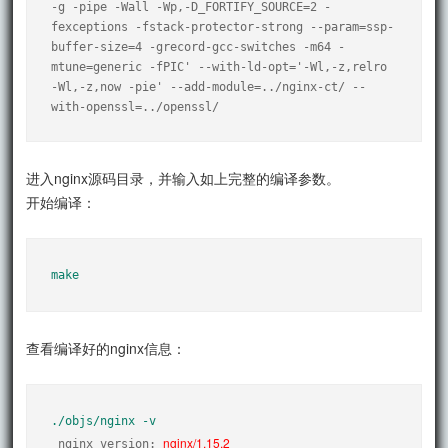
-g -pipe -Wall -Wp,-D_FORTIFY_SOURCE=2 -
fexceptions -fstack-protector-strong --param=ssp-
buffer-size=4 -grecord-gcc-switches -m64 -
mtune=generic -fPIC' --with-ld-opt='-Wl,-z,relro 
-Wl,-z,now -pie' --add-module=../nginx-ct/ --
with-openssl=../openssl/
进入nginx源码目录，并输入如上完整的编译参数。
开始编译：
make
查看编译好的nginx信息：
./objs/nginx -v
nginx/1.15.2
 nginx version: 