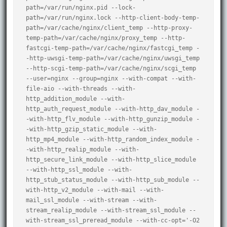
path=/var/run/nginx.pid --lock-
path=/var/run/nginx.lock --http-client-body-temp-
path=/var/cache/nginx/client_temp --http-proxy-
temp-path=/var/cache/nginx/proxy_temp --http-
fastcgi-temp-path=/var/cache/nginx/fastcgi_temp -
-http-uwsgi-temp-path=/var/cache/nginx/uwsgi_temp 
--http-scgi-temp-path=/var/cache/nginx/scgi_temp 
--user=nginx --group=nginx --with-compat --with-
file-aio --with-threads --with-
http_addition_module --with-
http_auth_request_module --with-http_dav_module -
-with-http_flv_module --with-http_gunzip_module -
-with-http_gzip_static_module --with-
http_mp4_module --with-http_random_index_module -
-with-http_realip_module --with-
http_secure_link_module --with-http_slice_module 
--with-http_ssl_module --with-
http_stub_status_module --with-http_sub_module --
with-http_v2_module --with-mail --with-
mail_ssl_module --with-stream --with-
stream_realip_module --with-stream_ssl_module --
with-stream_ssl_preread_module --with-cc-opt='-O2 