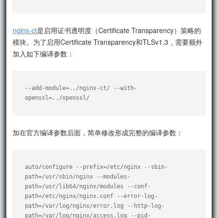
nginx-ct
是启用证书透明度（Certificate Transparency）策略的
模块。为了启用Certificate Transparency和TLSv1.3，需要额外
加入如下编译参数：
--add-module=../nginx-ct/ --with-
openssl=../openssl/
加在官方编译参数后面，简单修改形成完整的编译参数：
auto/configure --prefix=/etc/nginx --sbin-
path=/usr/sbin/nginx --modules-
path=/usr/lib64/nginx/modules --conf-
path=/etc/nginx/nginx.conf --error-log-
path=/var/log/nginx/error.log --http-log-
path=/var/log/nginx/access.log --pid-