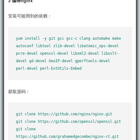
3 编译nginx
安装可能用到的依赖：
yum install -y git gcc gcc-c clang automake make 
autoconf libtool zlib-devel libatomic_ops-devel 
pcre-devel openssl-devel libxml2-devel libxslt-
devel gd-devel GeoIP-devel gperftools-devel  
perl-devel perl-ExtUtils-Embed
获取源码：
git clone https://github.com/nginx/nginx.git

git clone https://github.com/openssl/openssl.git

git clone 
https://github.com/grahamedgecombe/nginx-ct.git