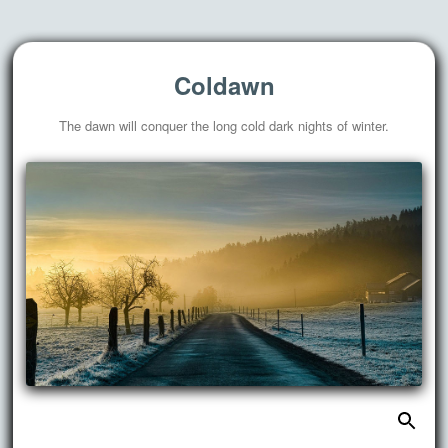
Coldawn
The dawn will conquer the long cold dark nights of winter.
搜
跳
索：
至
正