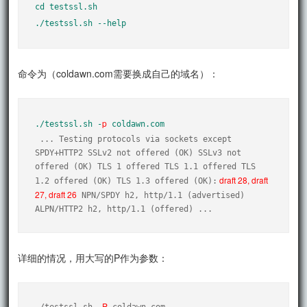
cd testssl.sh

./testssl.sh --help
命令为（coldawn.com需要换成自己的域名）：
p
./testssl.sh -
 coldawn.com
 ... Testing protocols via sockets except 
SPDY+HTTP2 SSLv2 not offered (OK) SSLv3 not 
offered (OK) TLS 1 offered TLS 1.1 offered TLS 
 draft 28, draft 
1.2 offered (OK) TLS 1.3 offered (OK):
27, draft 26
 NPN/SPDY h2, http/1.1 (advertised) 
ALPN/HTTP2 h2, http/1.1 (offered) ...
详细的情况，用大写的P作为参数：
P
./testssl.sh -
 coldawn.com
