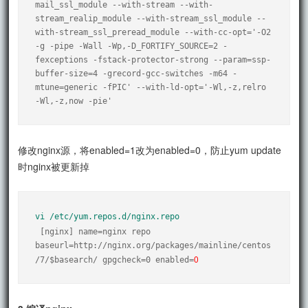
mail_ssl_module --with-stream --with-
stream_realip_module --with-stream_ssl_module --
with-stream_ssl_preread_module --with-cc-opt='-O2 
-g -pipe -Wall -Wp,-D_FORTIFY_SOURCE=2 -
fexceptions -fstack-protector-strong --param=ssp-
buffer-size=4 -grecord-gcc-switches -m64 -
mtune=generic -fPIC' --with-ld-opt='-Wl,-z,relro 
-Wl,-z,now -pie'
修改nginx源，将enabled=1改为enabled=0，防止yum update
时nginx被更新掉
vi /etc/yum.repos.d/nginx.repo
 [nginx] name=nginx repo 
baseurl=http://nginx.org/packages/mainline/centos
0
/7/$basearch/ gpgcheck=0 enabled=