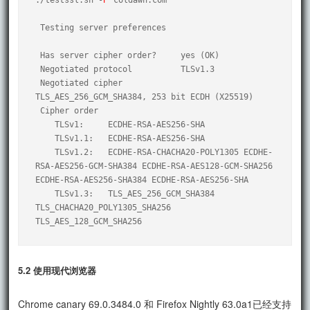
 Testing server preferences

 Has server cipher order?     yes (OK)

 Negotiated protocol          TLSv1.3

 Negotiated cipher            
TLS_AES_256_GCM_SHA384, 253 bit ECDH (X25519)

 Cipher order

    TLSv1:     ECDHE-RSA-AES256-SHA

    TLSv1.1:   ECDHE-RSA-AES256-SHA

    TLSv1.2:   ECDHE-RSA-CHACHA20-POLY1305 ECDHE-
RSA-AES256-GCM-SHA384 ECDHE-RSA-AES128-GCM-SHA256 
ECDHE-RSA-AES256-SHA384 ECDHE-RSA-AES256-SHA

    TLSv1.3:   TLS_AES_256_GCM_SHA384 
TLS_CHACHA20_POLY1305_SHA256 
5.2 使用现代浏览器
Chrome canary 69.0.3484.0 和 Firefox Nightly 63.0a1已经支持