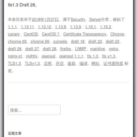
tls1.3 Draft 28。
本条目发布于
2018年1月27日
。属于
Security
、
Server
分类，被贴了
1.1.1
、
1.13.11
、
1.13.12
、
1.13.8
、
1.13.9
、
1.15.1
、
1.15.2
、
canary
、
CentOS
、
CentOS 7
、
Certificate Transparency
、
Chrome
、
chrome 65
、
chrome 69
、
compile
、
draft 18
、
draft 22
、
draft 23
、
draft 26
、
draft 27
、
draft 28
、
firefox
、
LNMP
、
mainline
、
nginx
、
nginx-ct
、
nightly
、
openssl
、
openssl 1.1.1
、
tls 1.3
、
tls v1.3
、
TLS1.3
、
TLSv1.3
、
启用
、
开启
、
最新
、
编译
、
网站
、
证书透明度
标
签。
搜
索：
近期文章