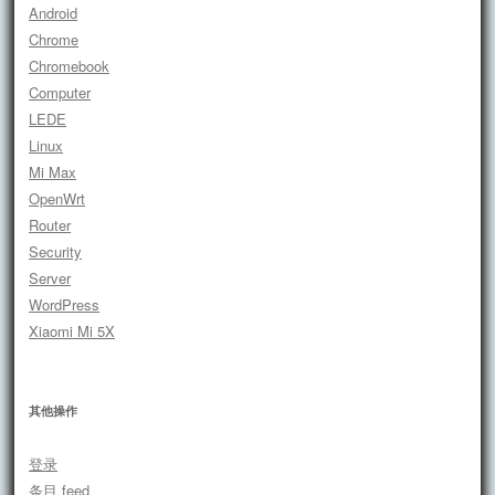
Android
Chrome
Chromebook
Computer
LEDE
Linux
Mi Max
OpenWrt
Router
Security
Server
WordPress
Xiaomi Mi 5X
其他操作
登录
条目 feed