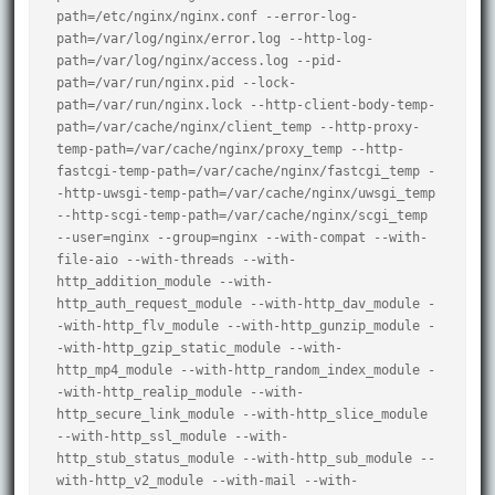
path=/etc/nginx/nginx.conf --error-log-
path=/var/log/nginx/error.log --http-log-
path=/var/log/nginx/access.log --pid-
path=/var/run/nginx.pid --lock-
path=/var/run/nginx.lock --http-client-body-temp-
path=/var/cache/nginx/client_temp --http-proxy-
temp-path=/var/cache/nginx/proxy_temp --http-
fastcgi-temp-path=/var/cache/nginx/fastcgi_temp -
-http-uwsgi-temp-path=/var/cache/nginx/uwsgi_temp 
--http-scgi-temp-path=/var/cache/nginx/scgi_temp 
--user=nginx --group=nginx --with-compat --with-
file-aio --with-threads --with-
http_addition_module --with-
http_auth_request_module --with-http_dav_module -
-with-http_flv_module --with-http_gunzip_module -
-with-http_gzip_static_module --with-
http_mp4_module --with-http_random_index_module -
-with-http_realip_module --with-
http_secure_link_module --with-http_slice_module 
--with-http_ssl_module --with-
http_stub_status_module --with-http_sub_module --
with-http_v2_module --with-mail --with-