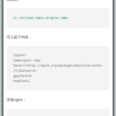
vi /etc/yum.repos.d/nginx.repo
写入如下内容：
[nginx]

name=nginx repo

baseurl=http://nginx.org/packages/mainline/centos
/7/$basearch/

gpgcheck=0

enabled=1
安装nginx：